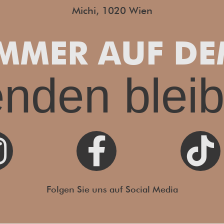
Michi, 1020 Wien
MMER AUF D
enden blei



Folgen Sie uns auf Social Media