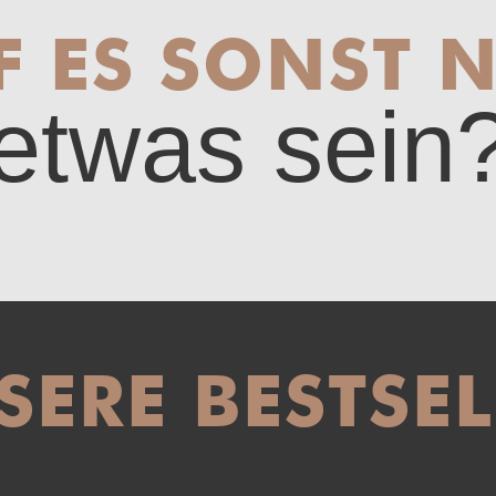
F ES SONST 
etwas sein
SERE BESTSEL