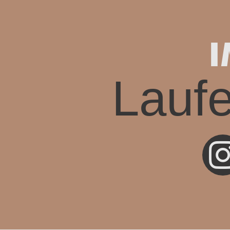
I
Lauf