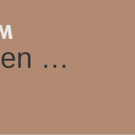
EM
ben …