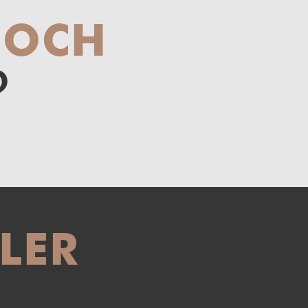
NOCH
?
LER