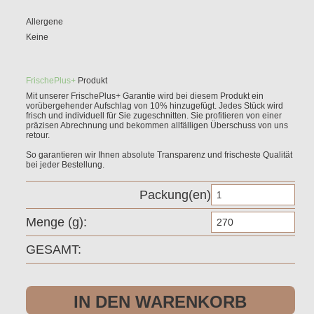
Allergene
Keine
FrischePlus+
Produkt
Mit unserer
FrischePlus+
Garantie wird bei diesem Produkt ein
vorübergehender Aufschlag von
10%
hinzugefügt. Jedes Stück wird
frisch und individuell für Sie zugeschnitten. Sie profitieren von einer
präzisen Abrechnung und bekommen allfälligen Überschuss von uns
retour.
So garantieren wir Ihnen absolute Transparenz und frischeste Qualität
bei jeder Bestellung.
Packung(en)
Fra
g
Me
GESAMT:
IN DEN WARENKORB