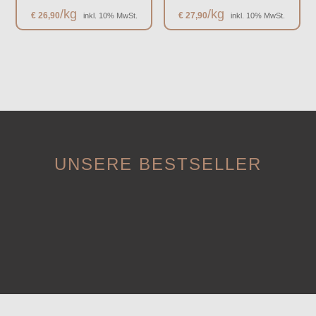
/kg
/kg
€
26,90
€
27,90
inkl. 10% MwSt.
inkl. 10% MwSt.
UNSERE BESTSELLER