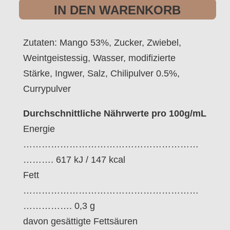
IN DEN WARENKORB
un
Ge
Zutaten: Mango 53%, Zucker, Zwiebel,
Me
Weintgeistessig, Wasser, modifizierte
Stärke, Ingwer, Salz, Chilipulver 0.5%,
Currypulver
Durchschnittliche Nährwerte pro 100g/mL
Energie
…………………………………………………
………. 617 kJ / 147 kcal
Fett
…………………………………………………
……………. 0,3 g
davon gesättigte Fettsäuren