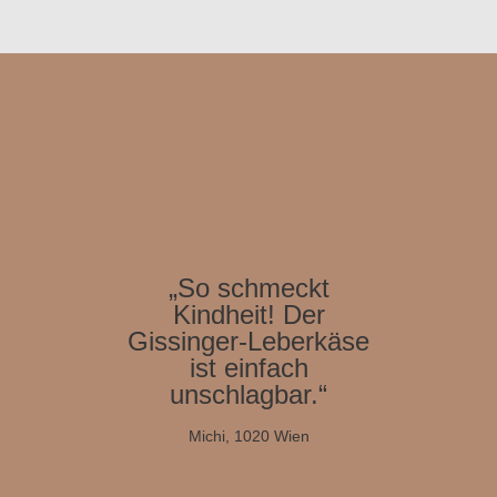
„So schmeckt
Kindheit! Der
Gissinger-Leberkäse
ist einfach
unschlagbar.“
Michi, 1020 Wien