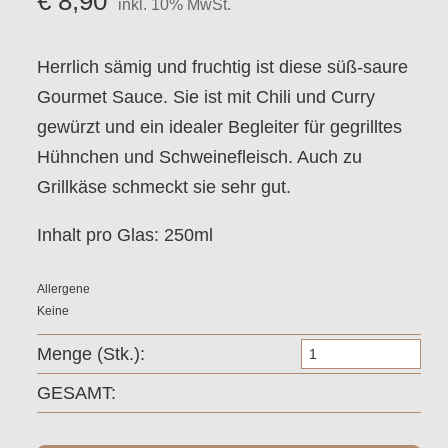
€
8,90
inkl. 10% MwSt.
Herrlich sämig und fruchtig ist diese süß-saure
Gourmet Sauce. Sie ist mit Chili und Curry
gewürzt und ein idealer Begleiter für gegrilltes
Hühnchen und Schweinefleisch. Auch zu
Grillkäse schmeckt sie sehr gut.
Inhalt pro Glas: 250ml
Allergene
Keine
Go
Stk.
Sa
GESAMT:
au
Ma