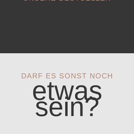
DARF ES SONST NOCH
etwas
sein?