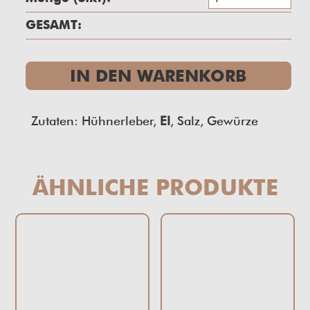
Le
GESAMT:
Me
IN DEN WARENKORB
Zutaten: Hühnerleber,
EI
, Salz, Gewürze
ÄHNLICHE PRODUKTE