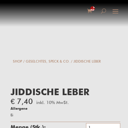
0-
Artikel
SHOP
/
GESELCHTES, SPECK & CO.
/ JIDDISCHE LEBER
JIDDISCHE LEBER
€
7,40
inkl. 10% MwSt.
Allergene
Ei
Jid
Stk.