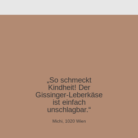
„So schmeckt
Kindheit! Der
Gissinger-Leberkäse
ist einfach
unschlagbar.“
Michi, 1020 Wien