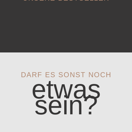
DARF ES SONST NOCH
etwas
sein?