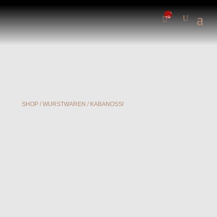
0-
Artikel
SHOP
/
WURSTWAREN
/ KABANOSSI