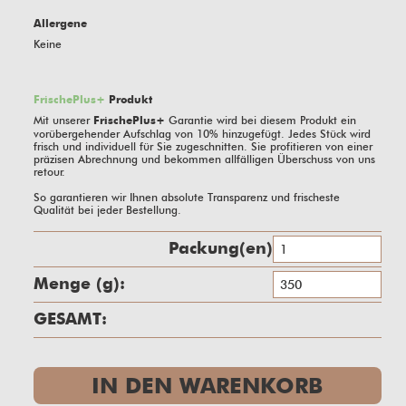
Allergene
Keine
FrischePlus+
Produkt
Mit unserer
Garantie wird bei diesem Produkt ein
FrischePlus+
vorübergehender Aufschlag von
10%
hinzugefügt. Jedes Stück wird
frisch und individuell für Sie zugeschnitten. Sie profitieren von einer
präzisen Abrechnung und bekommen allfälligen Überschuss von uns
retour.
So garantieren wir Ihnen absolute Transparenz und frischeste
Qualität bei jeder Bestellung.
Packung(en)
Kn
g
Me
GESAMT:
IN DEN WARENKORB