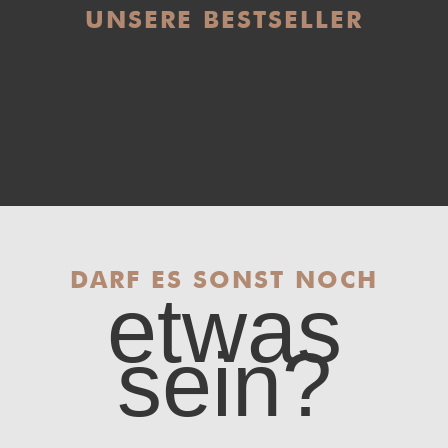
UNSERE BESTSELLER
DARF ES SONST NOCH
etwas
sein?