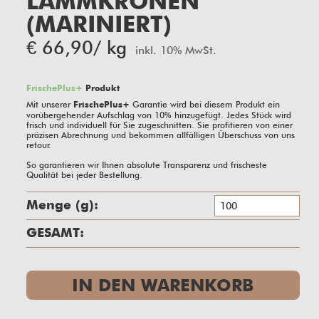
LAMMKRONEN
(MARINIERT)
€
66,90
/ kg
inkl. 10% MwSt.
FrischePlus+
Produkt
Mit unserer
Garantie wird bei diesem Produkt ein
FrischePlus+
vorübergehender Aufschlag von
10%
hinzugefügt. Jedes Stück wird
frisch und individuell für Sie zugeschnitten. Sie profitieren von einer
präzisen Abrechnung und bekommen allfälligen Überschuss von uns
retour.
So garantieren wir Ihnen absolute Transparenz und frischeste
Qualität bei jeder Bestellung.
La
g
(ma
GESAMT:
Me
IN DEN WARENKORB