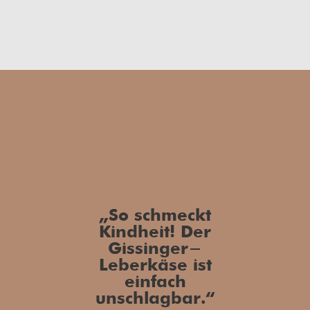
„So schmeckt
Kindheit! Der
Gissinger-
Leberkäse ist
einfach
unschlagbar.“