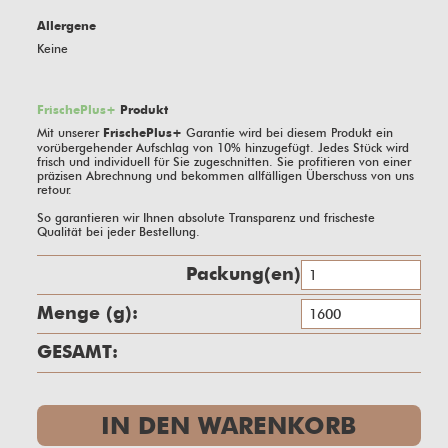
Allergene
Keine
FrischePlus+
Produkt
Mit unserer
Garantie wird bei diesem Produkt ein
FrischePlus+
vorübergehender Aufschlag von
10%
hinzugefügt. Jedes Stück wird
frisch und individuell für Sie zugeschnitten. Sie profitieren von einer
präzisen Abrechnung und bekommen allfälligen Überschuss von uns
retour.
So garantieren wir Ihnen absolute Transparenz und frischeste
Qualität bei jeder Bestellung.
Packung(en)
La
g
fri
GESAMT:
Me
IN DEN WARENKORB