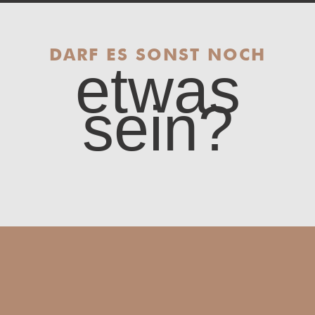
DARF ES SONST NOCH
etwas
sein?