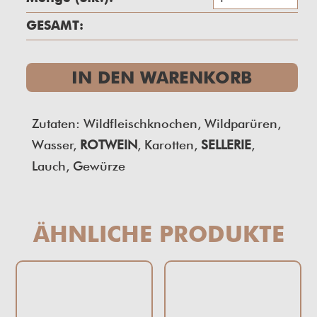
Me
GESAMT:
IN DEN WARENKORB
Zutaten: Wildfleischknochen, Wildparüren,
Wasser,
ROTWEIN
, Karotten,
SELLERIE
,
Lauch, Gewürze
ÄHNLICHE PRODUKTE