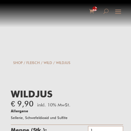
0-
Artikel
SHOP
/
FLEISCH
/
WILD
/ WILDJUS
WILDJUS
€
9,90
inkl. 10% MwSt.
Allergene
Sellerie, Schwefeldioxid und Sulfite
Wil
Stk.