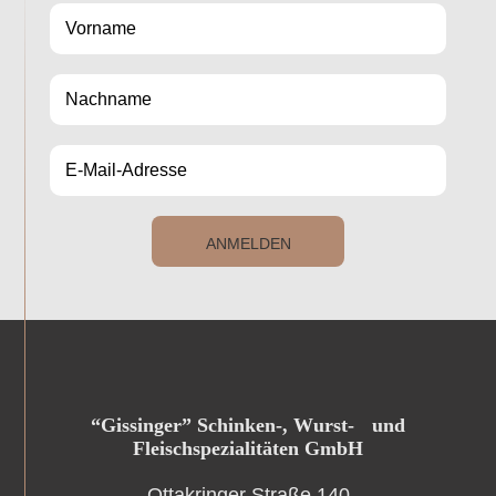
ANMELDEN
“Gissinger” Schinken-, Wurst- und
Fleischspezialitäten GmbH
Ottakringer Straße 140