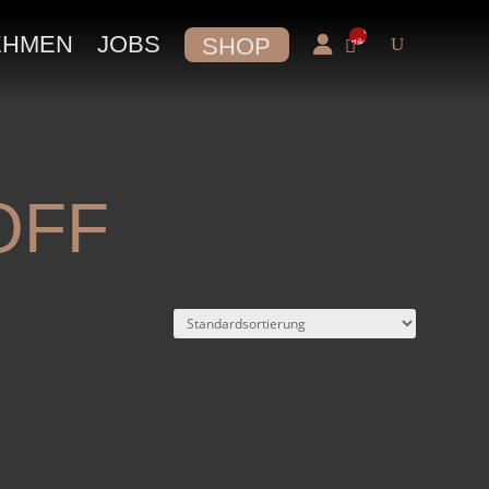
0-
EHMEN
JOBS
SHOP
Artikel
OFF