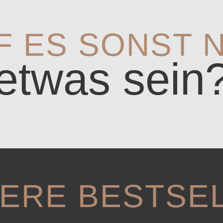
F ES SONST 
etwas sein
ERE BESTSE