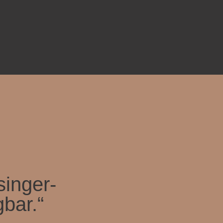
singer-
bar.“