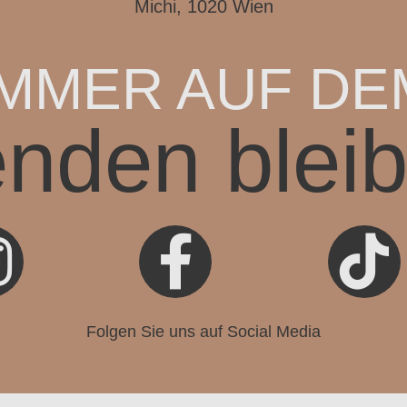
Michi, 1020 Wien
IMMER AUF DE
enden blei



Folgen Sie uns auf Social Media