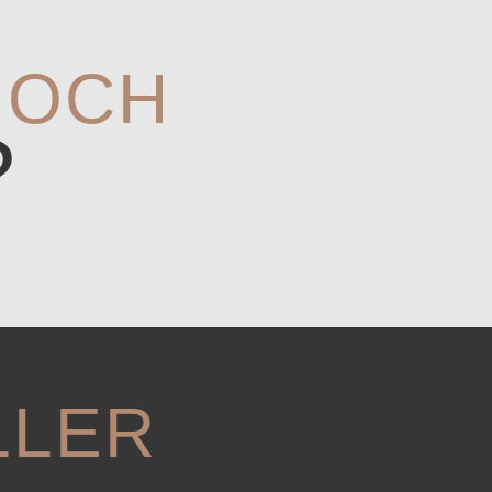
NOCH
?
LLER