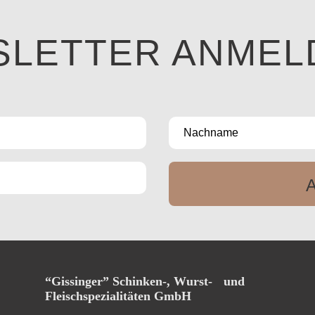
SLETTER ANMEL
“Gissinger” Schinken-, Wurst- und
Fleischspezialitäten GmbH