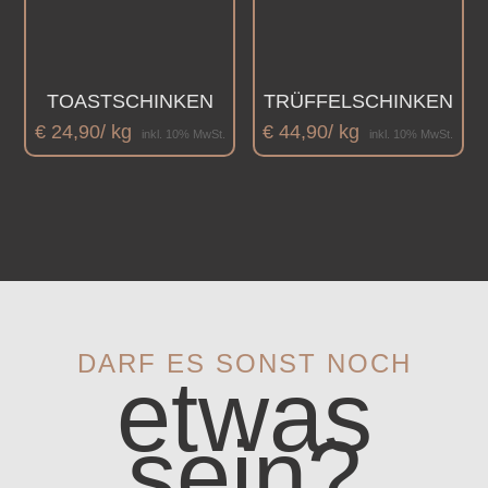
TOASTSCHINKEN
TRÜFFELSCHINKEN
€
24,90
/ kg
€
44,90
/ kg
inkl. 10% MwSt.
inkl. 10% MwSt.
DARF ES SONST NOCH
etwas
sein?