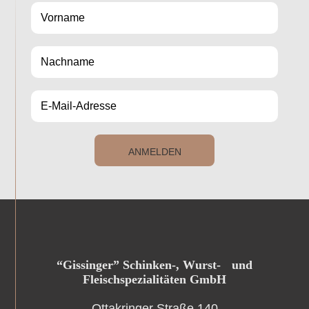
ANMELDEN
“Gissinger” Schinken-, Wurst- und
Fleischspezialitäten GmbH
Ottakringer Straße 140