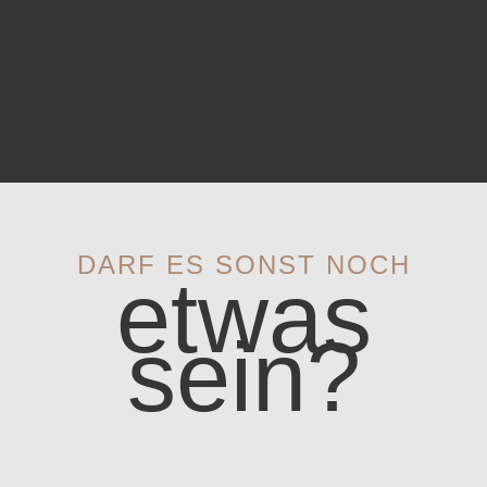
DARF ES SONST NOCH
etwas
sein?