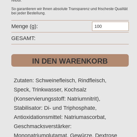
retour.
So garantieren wir Ihnen absolute Transparenz und frischeste Qualität
bei jeder Bestellung.
Pol
g
Spe
GESAMT:
Me
IN DEN WARENKORB
Zutaten: Schweinefleisch, Rindfleisch,
Speck, Trinkwasser, Kochsalz
(Konservierungsstoff: Natriumnitrit),
Stabilisator: Di- und Triphosphate,
Antioxidationsmittel: Natriumascorbat,
Geschmacksverstärker:
Mononatriumglutamat, Gewürze, Dextrose