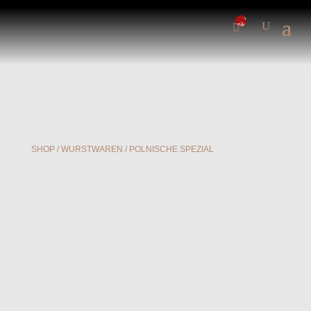
0-
Artikel
SHOP
/
WURSTWAREN
/ POLNISCHE SPEZIAL