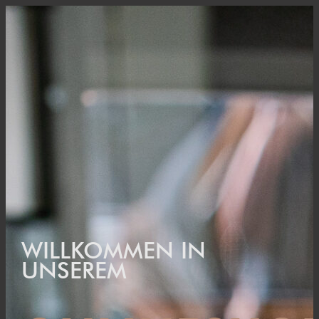
HOME
UNTERNEHMEN
JOBS
SHOP
0-Artikel
WILLKOMMEN IN
UNSEREM